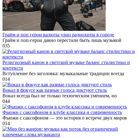
Грайм и поп герои валюты улиц радиохиты в городе
Грайм и поп-герои давно перестали быть лишь музыкой
0
35
Религиозный канон в светской музыке баланс стилистики и
контекста
Вступление без заголовка: музыкальные традиции всегда
0
14
Вокал в фокусе как разные голоса диктуют стиль
Вокал всегда был не только техническим умением, но
0
44
Фьюжн с саксофоном в клубе классика и современность
Фьюжн с саксофоном — это история о встрече двух миров
0
14