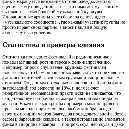
фанк возвращается внимание к стилю одежды, жестам,
сценическому поведению — все это помогает музыкантам
выглядеть частью большой музыкальной культуры.
Иновационные артисты часто берут за основу идею
«музыкального сообщества», где каждый участник группы не
просто играет свою партию, а вносит вклад в общую
атмосферу выступления.
Статистика и примеры влияния
Статистика последних фестивалей и радиоприемников
показывает явный рост интереса к фанк-направлению.
Например, опросы слушателей крупных фестивалей
показывают, что 62% опрошенных заявляют, что приходят на
фанк-исполнителей за «чистым грувом» и эмоциональным
откликом. По данным потоковых сервисов, плейлисты фанк
за последний год выросли на 18%, и доля за счет
генеративной recomendaции практически не снижается, что
свидетельствует о прочности жанра в алгоритмах подбора
музыки. В качестве конкретных примеров можно привести
проекты молодых артистов, чьи альбомы добрались до
верхних позиций чартов благодаря последовательной работе с
басом и барабанной секцией, а также встраиванию элементов
фанка в гибридные жанры — поп-рок, соул, нео-соула и даже