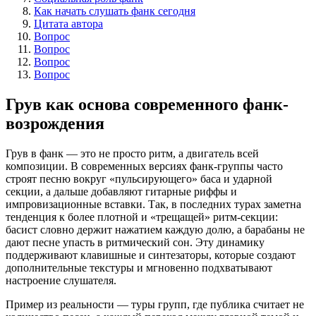
Как начать слушать фанк сегодня
Цитата автора
Вопрос
Вопрос
Вопрос
Вопрос
Грув как основа современного фанк-
возрождения
Грув в фанк — это не просто ритм, а двигатель всей
композиции. В современных версиях фанк-группы часто
строят песню вокруг «пульсирующего» баса и ударной
секции, а дальше добавляют гитарные риффы и
импровизационные вставки. Так, в последних турах заметна
тенденция к более плотной и «трещащей» ритм-секции:
басист словно держит нажатием каждую долю, а барабаны не
дают песне упасть в ритмический сон. Эту динамику
поддерживают клавишные и синтезаторы, которые создают
дополнительные текстуры и мгновенно подхватывают
настроение слушателя.
Пример из реальности — туры групп, где публика считает не