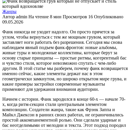
Жанры
Автор
admin
На чтение
8 мин
Просмотров
16
Опубликовано
09.05.2026
Фанк никогда не уходит надолго. Он просто прячется за
углом, чтобы вернуться с тем же мощным грувом, который
заставляет ноги работать без разрешения. Сегодня мы снова
наблюдаем явный подъем фанк-фронтов: новые альбомы,
живые туры и молодежные коллективы, которые берут за
основу старые принципы — простые ритмы, когерентный бас
и чувство стиля, которое невозможно спутать с чем-либо
другим. В этой статье мы разберем, почему фанк возвращается
именно сейчас, какие элементы держат нас в этом
геометрически замкнутом, но широко открытом мире грува, и
какие примеры застройки современные музыканты
применяют для удержания внимания аудитории.
Начнем с истории. Фанк зародился в конце 60-х — начале 70-
х, когда ритм-секции стали центральным элементом
композиции. Создатели жанра, такие как Фрэнк Заппа и
Майкл Джексон в ранних своих работах, не ограничивались
простой аккомпанементной ролью. Они сделали ударные и
бас неотделимыми от мелодии и текста. Этот подход породил