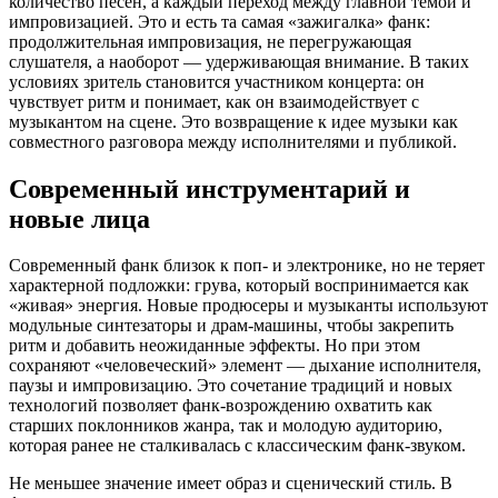
количество песен, а каждый переход между главной темой и
импровизацией. Это и есть та самая «зажигалка» фанк:
продолжительная импровизация, не перегружающая
слушателя, а наоборот — удерживающая внимание. В таких
условиях зритель становится участником концерта: он
чувствует ритм и понимает, как он взаимодействует с
музыкантом на сцене. Это возвращение к идее музыки как
совместного разговора между исполнителями и публикой.
Современный инструментарий и
новые лица
Современный фанк близок к поп- и электронике, но не теряет
характерной подложки: грува, который воспринимается как
«живая» энергия. Новые продюсеры и музыканты используют
модульные синтезаторы и драм-машины, чтобы закрепить
ритм и добавить неожиданные эффекты. Но при этом
сохраняют «человеческий» элемент — дыхание исполнителя,
паузы и импровизацию. Это сочетание традиций и новых
технологий позволяет фанк-возрождению охватить как
старших поклонников жанра, так и молодую аудиторию,
которая ранее не сталкивалась с классическим фанк-звуком.
Не меньшее значение имеет образ и сценический стиль. В