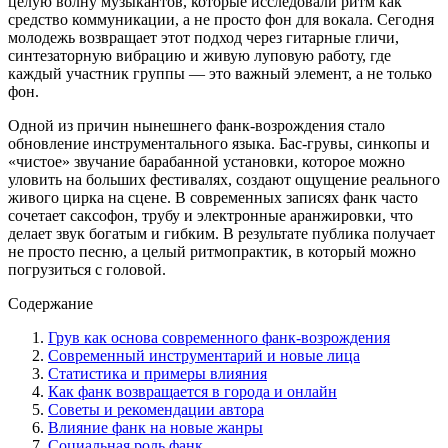
целую волну музыкантов, которые исследовали ритм как
средство коммуникации, а не просто фон для вокала. Сегодня
молодежь возвращает этот подход через гитарные гличи,
синтезаторную вибрацию и живую луповую работу, где
каждый участник группы — это важный элемент, а не только
фон.
Одной из причин нынешнего фанк-возрождения стало
обновление инструментального языка. Бас-грувы, синкопы и
«чистое» звучание барабанной установки, которое можно
уловить на больших фестивалях, создают ощущение реального
живого цирка на сцене. В современных записях фанк часто
сочетает саксофон, трубу и электронные аранжировки, что
делает звук богатым и гибким. В результате публика получает
не просто песню, а целый ритмопрактик, в который можно
погрузиться с головой.
Содержание
Грув как основа современного фанк-возрождения
Современный инструментарий и новые лица
Статистика и примеры влияния
Как фанк возвращается в города и онлайн
Советы и рекомендации автора
Влияние фанк на новые жанры
Социальная роль фанк