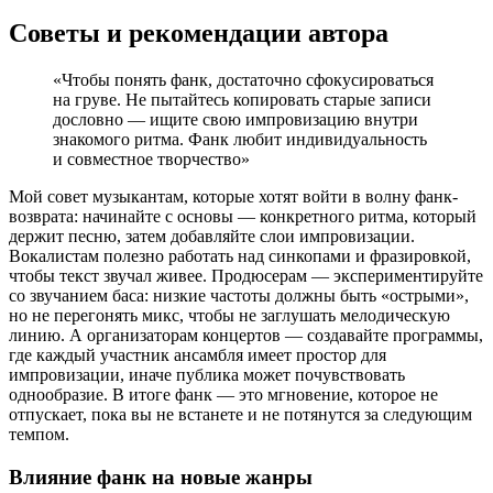
Советы и рекомендации автора
«Чтобы понять фанк, достаточно сфокусироваться
на груве. Не пытайтесь копировать старые записи
дословно — ищите свою импровизацию внутри
знакомого ритма. Фанк любит индивидуальность
и совместное творчество»
Мой совет музыкантам, которые хотят войти в волну фанк-
возврата: начинайте с основы — конкретного ритма, который
держит песню, затем добавляйте слои импровизации.
Вокалистам полезно работать над синкопами и фразировкой,
чтобы текст звучал живее. Продюсерам — экспериментируйте
со звучанием баса: низкие частоты должны быть «острыми»,
но не перегонять микс, чтобы не заглушать мелодическую
линию. А организаторам концертов — создавайте программы,
где каждый участник ансамбля имеет простор для
импровизации, иначе публика может почувствовать
однообразие. В итоге фанк — это мгновение, которое не
отпускает, пока вы не встанете и не потянутся за следующим
темпом.
Влияние фанк на новые жанры