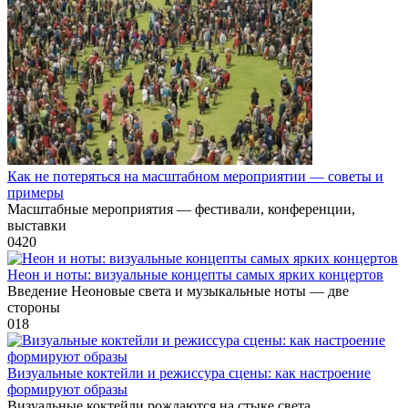
Как не потеряться на масштабном мероприятии — советы и
примеры
Масштабные мероприятия — фестивали, конференции,
выставки
0
420
Неон и ноты: визуальные концепты самых ярких концертов
Введение Неоновые света и музыкальные ноты — две
стороны
0
18
Визуальные коктейли и режиссура сцены: как настроение
формируют образы
Визуальные коктейли рождаются на стыке света,