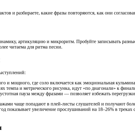
актов и разбираете, какие фразы повторяются, как они согласов
динамику, артикуляцию и микроритм. Пробуйте записывать разны
олее читаема для ритма песни.
я
выступлений:
го и мощного, где соло включается как эмоциональная кульмина
ях темпа и метрического рисунка, идут «по диагонали» к финал
устотная пауза между фразами — позволяет избежать перегрузки
ажами чаще попадают в плей-листы слушателей и получают бол
год показывает увеличение прослушиваний на 18–26% в треках 
ы