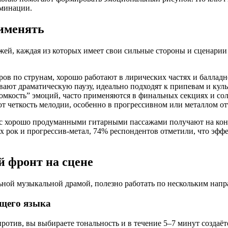
ьминации.
рименять
й, каждая из которых имеет свои сильные стороны и сценарии п
ов по струнам, хорошо работают в лирических частях и балладн
ают драматическую паузу, идеально подходят к припевам и кул
омкость” эмоций, часто применяются в финальных секциях и сол
 четкость мелодии, особенно в прогрессивном или металлом от
с хорошо продуманными гитарными пассажами получают на конц
рок и прогрессив-метал, 74% респондентов отметили, что эффек
й фронт на сцене
льной музыкальной драмой, полезно работать по нескольким нап
щего языка
отив, вы выбираете тональность и в течение 5–7 минут создаёт