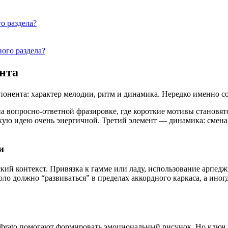
о раздела?
ого раздела?
нта
онента: характер мелодии, ритм и динамика. Нередко именно со
а вопросно-ответной фразировке, где короткие мотивы становят
ую идею очень энергичной. Третий элемент — динамика: смена 
и
ский контекст. Привязка к гамме или ладу, использование арпед
оло должно “развиваться” в пределах аккордного каркаса, а иног
 vibrato помогают формировать эмоциональный рисунок. Но ключ