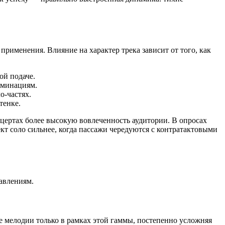
рименения. Влияние на характер трека зависит от того, как
ой подаче.
ьминациям.
о-частях.
тенке.
ертах более высокую вовлеченность аудитории. В опросах
т соло сильнее, когда пассажи чередуются с контратактовыми
равлениям.
е мелодии только в рамках этой гаммы, постепенно усложняя