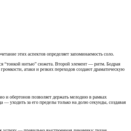
четание этих аспектов определяет запоминаемость соло.
ся “тонкой нитью” сюжета. Второй элемент — ритм. Бодрая
громкости, атаки и резких переходов создают драматическую
жио и обертонов позволяет держать мелодию в рамках
да — уходить за его пределы только на долю секунды, создавая
 к успеху — правильно выстроенная динамика: тихие