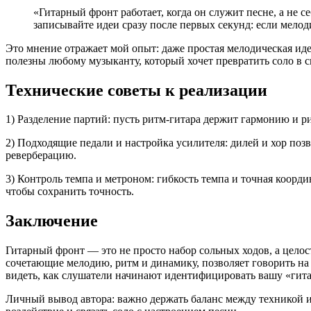
«Гитарный фронт работает, когда он служит песне, а не с
записывайте идеи сразу после первых секунд: если мелод
Это мнение отражает мой опыт: даже простая мелодическая иде
полезны любому музыканту, который хочет превратить соло в сю
Технические советы к реализации
1) Разделение партий: пусть ритм-гитара держит гармонию и р
2) Подходящие педали и настройка усилителя: дилей и хор поз
реверберацию.
3) Контроль темпа и метроном: гибкость темпа и точная коорд
чтобы сохранить точность.
Заключение
Гитарный фронт — это не просто набор сольных ходов, а целос
сочетающие мелодию, ритм и динамику, позволяет говорить на с
видеть, как слушатели начинают идентифицировать вашу «гит
Личный вывод автора: важно держать баланс между техникой 