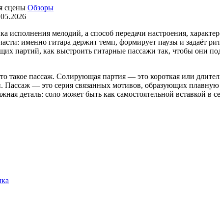
Обзоры
.05.2026
а исполнения мелодий, а способ передачи настроения, характер
 части: именно гитара держит темп, формирует паузы и задаёт 
щих партий, как выстроить гитарные пассажи так, чтобы они п
то такое пассаж. Солирующая партия — это короткая или длител
. Пассаж — это серия связанных мотивов, образующих плавную 
жная деталь: соло может быть как самостоятельной вставкой в 
ыка