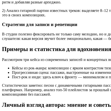
ритм и добавляя разные арпеджио.
2) Анализ гитарной партии известных треков: выделяете 8–12 т
это в своих композициях.
Стратегии для записи и репетиции
В студии полезно фиксировать не только саму мелодию, но и 
слушателя: какая версия звучит более эмоционально, какая — б
Примеры и статистика для вдохновени
Рассмотрим три кейса из современных записей и концертных 
Кейсы из рок-жанра: композиции с ярким контрастом тихо
Прогрессивная сцена: пассажи, выстроенные на изменени
Пост-рок и инди: здесь ключ к фронту — минимализм и п
Статистически заметно: песни с динамичными гитарными пасс
платформах. Например, анализ топ-50 плейлистов за прошлый 
композициями без пассажей.
Личный взгляд автора: мнение и совет