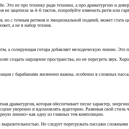
ебе. Это не про технику ради техники, а про драматургию и дове
ия не зацепила за 4–6 тактов, попробуйте изменить ритм или г
я, но с точным ритмом и эмоциональной подачей, может стать ц
жет, а не в набор техник.
итм, а солирующая гитара добавляет мелодическую линию. Это по
волят создать ощущение пространства, но не перегреть звук. Х
инация с барабанами жизненно важны, особенно в сложных пасса
тная драматургия, которая обеспечивает песне характер, энерги
цене уверенно и вдохновлять аудиторию. Развивая свой стиль че
арную линию» как одну из главных тем композиции.
и выразительностью. Не следует перегружать пассажи сложными 