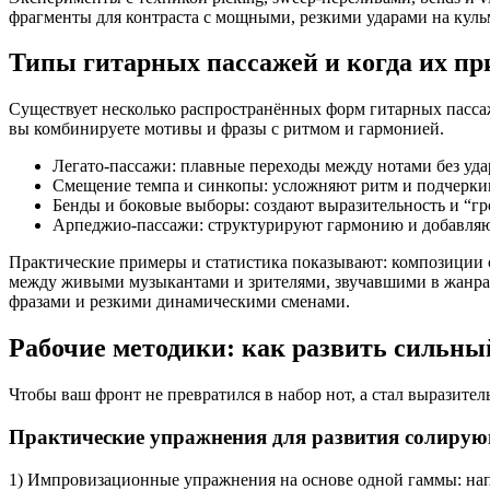
фрагменты для контраста с мощными, резкими ударами на кул
Типы гитарных пассажей и когда их п
Существует несколько распространённых форм гитарных пассаже
вы комбинируете мотивы и фразы с ритмом и гармонией.
Легато-пассажи: плавные переходы между нотами без удар
Смещение темпа и синкопы: усложняют ритм и подчеркив
Бенды и боковые выборы: создают выразительность и “гр
Арпеджио-пассажи: структурируют гармонию и добавляют
Практические примеры и статистика показывают: композиции 
между живыми музыкантами и зрителями, звучавшими в жанрах 
фразами и резкими динамическими сменами.
Рабочие методики: как развить сильны
Чтобы ваш фронт не превратился в набор нот, а стал выразите
Практические упражнения для развития солирую
1) Импровизационные упражнения на основе одной гаммы: напр