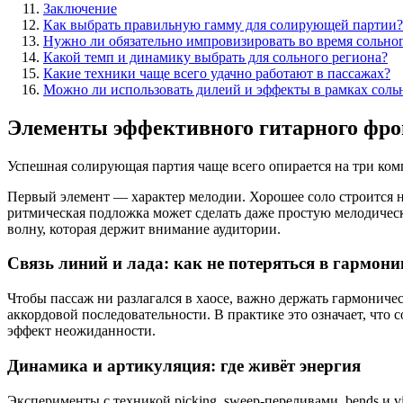
Заключение
Как выбрать правильную гамму для солирующей партии?
Нужно ли обязательно импровизировать во время сольног
Какой темп и динамику выбрать для сольного региона?
Какие техники чаще всего удачно работают в пассажах?
Можно ли использовать дилеий и эффекты в рамках сольн
Элементы эффективного гитарного фро
Успешная солирующая партия чаще всего опирается на три комп
Первый элемент — характер мелодии. Хорошее соло строится н
ритмическая подложка может сделать даже простую мелодическ
волну, которая держит внимание аудитории.
Связь линий и лада: как не потеряться в гармони
Чтобы пассаж ни разлагался в хаосе, важно держать гармониче
аккордовой последовательности. В практике это означает, что с
эффект неожиданности.
Динамика и артикуляция: где живёт энергия
Эксперименты с техникой picking, sweep-переливами, bends и