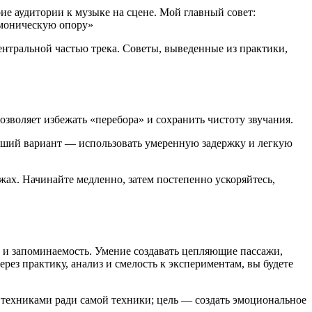
рие аудитории к музыке на сцене. Мой главный совет:
армоническую опору»
ентральной частью трека. Советы, выведенные из практики,
зволяет избежать «перебора» и сохранить чистоту звучания.
ороший вариант — использовать умеренную задержку и легкую
жах. Начинайте медленно, затем постепенно ускоряйтесь,
ю и запоминаемость. Умение создавать цепляющие пассажи,
рез практику, анализ и смелость к экспериментам, вы будете
техниками ради самой техники; цель — создать эмоциональное