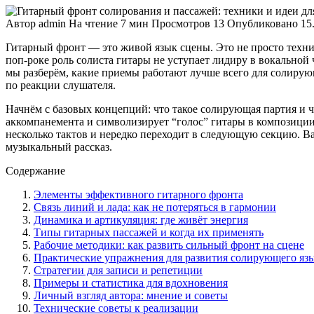
Автор
admin
На чтение
7 мин
Просмотров
13
Опубликовано
15
Гитарный фронт — это живой язык сцены. Это не просто техник
поп-роке роль солиста гитары не уступает лидиру в вокальной
мы разберём, какие приемы работают лучше всего для солирую
по реакции слушателя.
Начнём с базовых концепций: что такое солирующая партия и ч
аккомпанемента и символизирует “голос” гитары в композиции
несколько тактов и нередко переходит в следующую секцию. Ва
музыкальный рассказ.
Содержание
Элементы эффективного гитарного фронта
Связь линий и лада: как не потеряться в гармонии
Динамика и артикуляция: где живёт энергия
Типы гитарных пассажей и когда их применять
Рабочие методики: как развить сильный фронт на сцене
Практические упражнения для развития солирующего яз
Стратегии для записи и репетиции
Примеры и статистика для вдохновения
Личный взгляд автора: мнение и советы
Технические советы к реализации