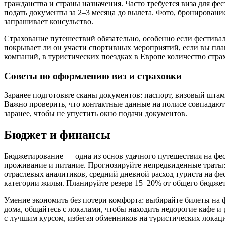
гражданства и страны назначения. Часто требуется виза для ф
подать документы за 2–3 месяца до вылета. Фото, бронирован
запрашивает консульство.
Страхование путешествий обязательно, особенно если фестива
покрывает ли он участи спортивных мероприятий, если вы пла
компаний, в туристических поездках в Европе количество страх
Советы по оформлению виз и страховки
Заранее подготовьте сканы документов: паспорт, визовый штам
Важно проверить, что контактные данные на полисе совпадают 
заранее, чтобы не упустить окно подачи документов.
Бюджет и финансы
Бюджетирование — одна из основ удачного путешествия на фести
проживание и питание. Прогнозируйте непредвиденные траты: 
отраслевых аналитиков, средний дневной расход туриста на фе
категории жилья. Планируйте резерв 15–20% от общего бюджет
Умение экономить без потери комфорта: выбирайте билеты на 
дома, общайтесь с локалами, чтобы находить недорогие кафе 
с лучшим курсом, избегая обменников на туристических локац