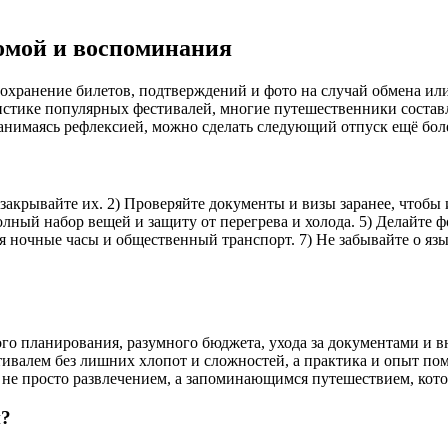
омой и воспоминания
охранение билетов, подтверждений и фото на случай обмена или
тистике популярных фестивалей, многие путешественники составл
Занимаясь рефлексией, можно сделать следующий отпуск ещё б
о закрывайте их. 2) Проверяйте документы и визы заранее, чтоб
ный набор вещей и защиту от перегрева и холода. 5) Делайте фо
я ночные часы и общественный транспорт. 7) Не забывайте о язы
ого планирования, разумного бюджета, ухода за документами и 
тивалем без лишних хлопот и сложностей, а практика и опыт пом
 не просто развлечением, а запоминающимся путешествием, кото
й?