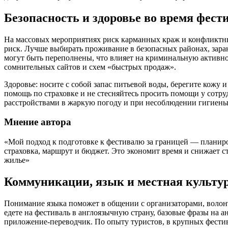
Безопасность и здоровье во время фест
На массовых мероприятиях риск карманных краж и конфликтны
риск. Лучше выбирать проживание в безопасных районах, заран
могут быть переполнены, что влияет на криминальную активно
сомнительных сайтов и схем «быстрых продаж».
Здоровье: носите с собой запас питьевой воды, берегите кожу 
помощь по страховке и не стесняйтесь просить помощи у сотр
расстройствами в жаркую погоду и при несоблюдении гигиены
Мнение автора
«Мой подход к подготовке к фестивалю за границей — планиров
страховка, маршрут и бюджет. Это экономит время и снижает 
жилье»
Коммуникации, язык и местная культу
Понимание языка поможет в общении с организаторами, волонт
едете на фестиваль в англоязычную страну, базовые фразы на 
приложение‑переводчик. По опыту туристов, в крупных фестива