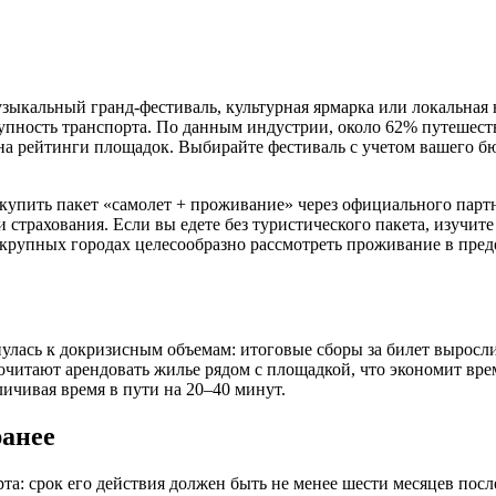
ыкальный гранд‑фестиваль, культурная ярмарка или локальная н
ступность транспорта. По данным индустрии, около 62% путеше
 на рейтинги площадок. Выбирайте фестиваль с учетом вашего 
купить пакет «самолет + проживание» через официального партн
страхования. Если вы едете без туристического пакета, изучите
 крупных городах целесообразно рассмотреть проживание в пред
нулась к докризисным объемам: итоговые сборы за билет выросл
дпочитают арендовать жилье рядом с площадкой, что экономит в
ичивая время в пути на 20–40 минут.
ранее
рта: срок его действия должен быть не менее шести месяцев посл