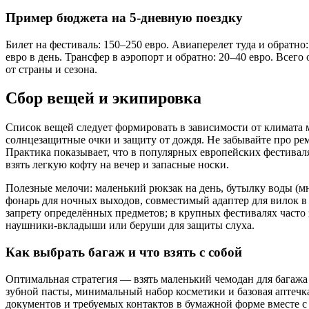
Пример бюджета на 5-дневную поездку
Билет на фестиваль: 150–250 евро. Авиаперелет туда и обратно
евро в день. Трансфер в аэропорт и обратно: 20–40 евро. Всег
от страны и сезона.
Сбор вещей и экипировка
Список вещей следует формировать в зависимости от климата м
солнцезащитные очки и защиту от дождя. Не забывайте про ре
Практика показывает, что в популярных европейских фестиваля
взять легкую кофту на вечер и запасные носки.
Полезные мелочи: маленький рюкзак на день, бутылку воды (м
фонарь для ночных выходов, совместимый адаптер для вилок в
запрету определённых предметов; в крупных фестивалях часто 
наушники‑вкладыши или беруши для защиты слуха.
Как выбрать багаж и что взять с собой
Оптимальная стратегия — взять маленький чемодан для багажа
зубной пасты, минимальный набор косметики и базовая аптечк
документов и требуемых контактов в бумажной форме вместе с