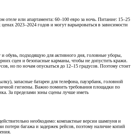
м отеле или апартамента: 60–100 евро за ночь. Питание: 15–25
х ценах 2023–2024 годов и могут варьироваться в зависимости
 и обувь, подходящую для активного дня, головные уборы,
ерних сцен и безопасные карманы, чтобы не допустить кражи.
сов, но по ночам опускаться до 12–15 градусов. Поэтому стоит
ку), запасные батареи для телефона, пауэрбанк, головной
а личной гигиены. Важно помнить требования площадки по
ика. За пределами зоны сцены лучше иметь
 действительно необходимо: компактные версии шампуня и
аи потери багажа и задержек рейсов, поэтому наличие копий
ения.