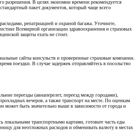
ного разрешения. В целях экономии времени рекомендуется
 стандартный пакет документов, который чаще всего
расходами, репатриацией и охраной багажа. Уточните,
атистике Всемирной организации здравоохранения и страховых
ицинской защиты ехать не стоит.
ициальные сайты консульств и проверенные страховые компании.
ремя поездки. В случае задержек отправляйтесь в посольство
льние переезды (авиаперелет, переезд между городами),
рохладных вечеров, а также транспорт на месте. По оценкам
 он может быть значительно выше в зависимости от города и
сь локальными транспортными картами, готовьте часть еды
диницу для неотложных расходов и обменивать валюту в местах