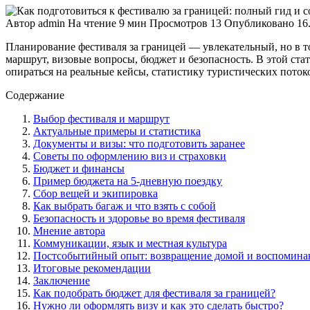
Автор
admin
На чтение
9 мин
Просмотров
13
Опубликовано
16
Планирование фестиваля за границей — увлекательный, но в то
маршрут, визовые вопросы, бюджет и безопасность. В этой ста
опираться на реальные кейсы, статистику туристических поток
Содержание
Выбор фестиваля и маршрут
Актуальные примеры и статистика
Документы и визы: что подготовить заранее
Советы по оформлению виз и страховки
Бюджет и финансы
Пример бюджета на 5-дневную поездку
Сбор вещей и экипировка
Как выбрать багаж и что взять с собой
Безопасность и здоровье во время фестиваля
Мнение автора
Коммуникации, язык и местная культура
Постсобытийный опыт: возвращение домой и воспомина
Итоговые рекомендации
Заключение
Как подобрать бюджет для фестиваля за границей?
Нужно ли оформлять визу и как это сделать быстро?