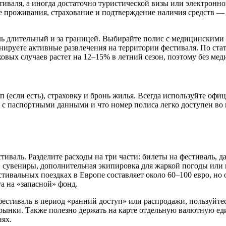
естиваля, а иногда достаточно туристической визы или электрон
ие проживания, страхование и подтверждение наличия средств —
ль длительный и за границей. Выбирайте полис с медицинскими 
нируете активные развлечения на территории фестиваля. По ст
овых случаев растет на 12–15% в летний сезон, поэтому без мед
п (если есть), страховку и бронь жилья. Всегда используйте оф
с паспортными данными и что номер полиса легко доступен во в
валь. Разделите расходы на три части: билеты на фестиваль, да
сувениры, дополнительная экипировка для жаркой погоды или п
стивальных поездках в Европе составляет около 60–100 евро, но
а на «запасной» фонд.
фестиваль в период «ранний доступ» или распродажи, пользуйте
и рынки. Также полезно держать на карте отдельную валютную е
иях.