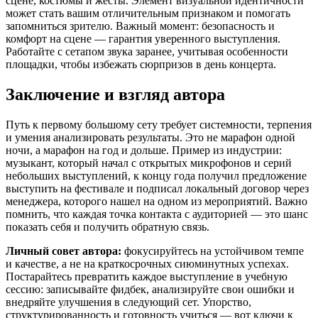
сцене, костюмы и жесты. Элемент визуальной идентичности
может стать вашим отличительным признаком и помогать
запомниться зрителю. Важный момент: безопасность и
комфорт на сцене — гарантия уверенного выступления.
Работайте с сетапом звука заранее, учитывая особенности
площадки, чтобы избежать сюрпризов в день концерта.
Заключение и взгляд автора
Путь к первому большому сету требует системности, терпения
и умения анализировать результаты. Это не марафон одной
ночи, а марафон на год и дольше. Пример из индустрии:
музыкант, который начал с открытых микрофонов и серий
небольших выступлений, к концу года получил предложение
выступить на фестивале и подписал локальный договор через
менеджера, которого нашел на одном из мероприятий. Важно
помнить, что каждая точка контакта с аудиторией — это шанс
показать себя и получить обратную связь.
Личный совет автора:
фокусируйтесь на устойчивом темпе
и качестве, а не на краткосрочных сиюминутных успехах.
Постарайтесь превратить каждое выступление в учебную
сессию: записывайте фидбек, анализируйте свои ошибки и
внедряйте улучшения в следующий сет. Упорство,
структурированность и готовность учиться — вот ключи к