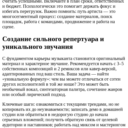
считать успешными. Включайте в план сроки, ответственных
и бюджет. Психологически это помогает держать фокус и
избегать перегрузок. Важно помнить: путь артиста — это
многосегментный процесс: создание материалов, поиск
площадок, работа с командами, продвижение и работа на
сцене.
Создание сильного репертуара и
уникального звучания
С фундаментом карьеры музыканта становится оригинальный
материал и характерное звучание. Рекомендуется начать с 3–5
собственных композиций и 2 ремиксов или кавер-версий,
адаптированных под ваш стиль. Ваша задача — найти
«уникальную формулу»: чем вы можете отличаться от сотен
других исполнителей в той же нише? Это может быть
необычный вокал, синтезаторная палитра, сочетание жанров
или особый лирический подход.
Ключевые шаги: ознакомиться с текущими трендами, но не
копировать их до неузнаваемости; записать демо в домашней
студии или обратиться в недорогую студию до начала
серьезных вложений; получить обратную связь от целевой
аудитории и наставников; работать над миксом и мастерингом