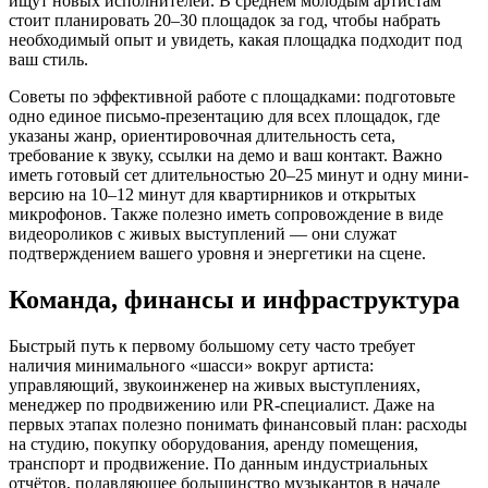
ищут новых исполнителей. В среднем молодым артистам
стоит планировать 20–30 площадок за год, чтобы набрать
необходимый опыт и увидеть, какая площадка подходит под
ваш стиль.
Советы по эффективной работе с площадками: подготовьте
одно единое письмо-презентацию для всех площадок, где
указаны жанр, ориентировочная длительность сетa,
требование к звуку, ссылки на демо и ваш контакт. Важно
иметь готовый сет длительностью 20–25 минут и одну мини-
версию на 10–12 минут для квартирников и открытых
микрофонов. Также полезно иметь сопровождение в виде
видеороликов с живых выступлений — они служат
подтверждением вашего уровня и энергетики на сцене.
Команда, финансы и инфраструктура
Быстрый путь к первому большому сету часто требует
наличия минимального «шасси» вокруг артиста:
управляющий, звукоинженер на живых выступлениях,
менеджер по продвижению или PR-специалист. Даже на
первых этапах полезно понимать финансовый план: расходы
на студию, покупку оборудования, аренду помещения,
транспорт и продвижение. По данным индустриальных
отчётов, подавляющее большинство музыкантов в начале