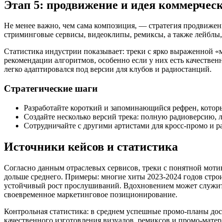
Этап 5: продвижение и идея коммерчес
Не менее важно, чем сама композиция, — стратегия продвижен
стриминговые сервисы, видеоклипы, ремиксы, а также лейблы
Статистика индустрии показывает: треки с ярко выраженной 
рекомендации алгоритмов, особенно если у них есть качествен
легко адаптировался под версии для клубов и радиостанций.
Стратегические шаги
Разработайте короткий и запоминающийся рефрен, котор
Создайте несколько версий трека: полную радиоверсию, 
Сотрудничайте с другими артистами для кросс-промо и р
Источники кейсов и статистика
Согласно данным отраслевых сервисов, треки с понятной моти
дольше среднего. Примеры: многие хиты 2023-2024 годов стро
устойчивый рост прослушиваний. Вдохновением может служить
своевременное маркетинговое позиционирование.
Контрольная статистика: в среднем успешные промо-планы дос
качественного изготовления визуалов, ремиксов и промо-матер