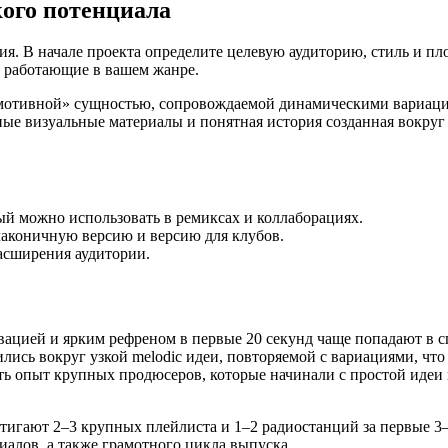
кого потенциала
ия. В начале проекта определите целевую аудиторию, стиль и п
, работающие в вашем жанре.
«мотивной» сущностью, сопровождаемой динамическими вариаци
ные визуальные материалы и понятная история созданная вокруг
ый можно использовать в ремиксах и коллаборациях.
лаконичную версию и версию для клубов.
асширения аудитории.
вацией и ярким рефреном в первые 20 секунд чаще попадают в 
ились вокруг узкой melodic идеи, повторяемой с вариациями, чт
 опыт крупных продюсеров, которые начинали с простой идеи и
тигают 2–3 крупных плейлиста и 1–2 радиостанций за первые 3–
иалов, а также грамотного цикла выпуска.