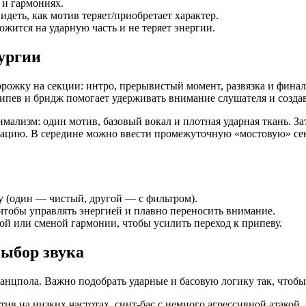
 и гармониях.
деть, как мотив теряет/приобретает характер.
ожится на ударную часть и не теряет энергии.
тургии
орожку на секции: интро, прерывистый момент, развязка и фин
пев и бридж помогает удерживать внимание слушателя и созда
нимализм: один мотив, базовый вокал и плотная ударная ткань. 
лацию. В середине можно ввести промежуточную «мостовую» сек
му (один — чистый, другой — с фильтром).
чтобы управлять энергией и плавно переносить внимание.
ой или сменой гармонии, чтобы усилить переход к припеву.
выбор звука
анцпола. Важно подобрать ударные и басовую логику так, чтобы 
ив на низких частотах, синт-бас с немного агрессивной атакой,