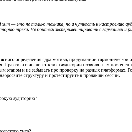
й хит — это не только техника, но и чуткость к настроению ау
историю трека. Не бойтесь экспериментировать с гармонией и ри
из ясного определения ядра мотива, продуманной гармонической
. Практика и анализ отклика аудитории позволят вам постепенно
ым этапом и не забывать про проверку на разных платформах. Г
 набросайте структуру и протестируйте в продакшн-сессии.
ирокую аудиторию?
серского хита?