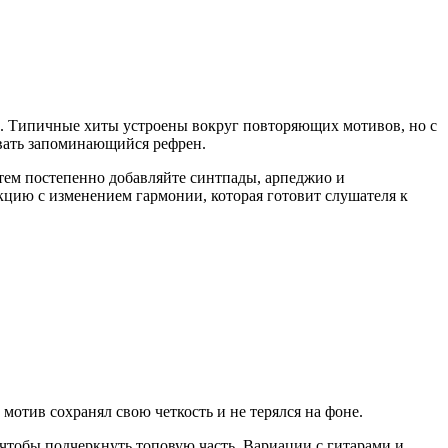
ал. Типичные хиты устроены вокруг повторяющих мотивов, но с
вать запоминающийся рефрен.
Затем постепенно добавляйте синтпады, арпеджио и
цию с изменением гармонии, которая готовит слушателя к
мотив сохранял свою четкость и не терялся на фоне.
 чтобы подчеркнуть топовую часть. Вариации с гитарами и