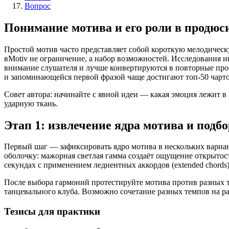
Вопрос
Понимание мотива и его роли в продюс
Простой мотив часто представляет собой короткую мелодическ
вMotiv не ограничение, а набор возможностей. Исследования и
внимание слушателя и лучше конвертируются в повторные прос
и запоминающейся первой фразой чаще достигают топ-50 чартов
Совет автора: начинайте с явной идеи — какая эмоция лежит в
ударную ткань.
Этап 1: извлечение ядра мотивa и подб
Первый шаг — зафиксировать ядро мотива в нескольких вариант
оболочку: мажорная светлая гамма создаёт ощущение открыто
секундах c применением ледиентных аккордов (extended chords
После выбора гармоний протестируйте мотива против разных 
танцевального клуба. Возможно сочетание разных темпов на ра
Тезисы для практики