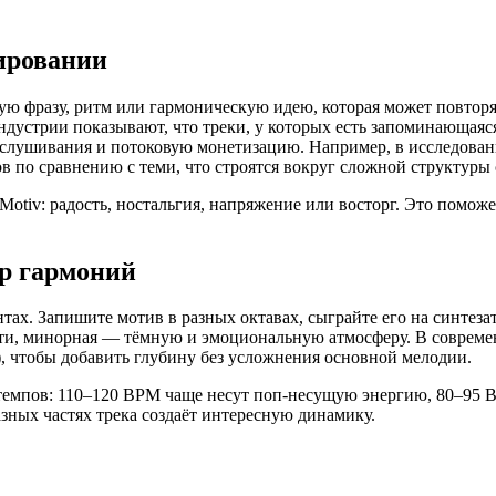
ировании
ую фразу, ритм или гармоническую идею, которая может повторя
ндустрии показывают, что треки, у которых есть запоминающаяс
лушивания и потоковую монетизацию. Например, в исследования
 по сравнению с теми, что строятся вокруг сложной структуры с
 Motiv: радость, ностальгия, напряжение или восторг. Это помож
ор гармоний
ах. Запишите мотив в разных октавах, сыграйте его на синтеза
сти, минорная — тёмную и эмоциональную атмосферу. В совреме
), чтобы добавить глубину без усложнения основной мелодии.
темпов: 110–120 BPM чаще несут поп-несущую энергию, 80–95 B
зных частях трека создаёт интересную динамику.