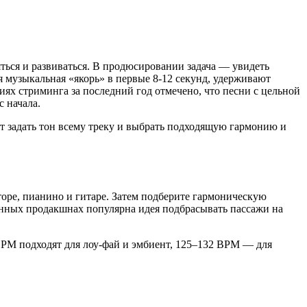
ться и развиваться. В продюсировании задача — увидеть
я музыкальная «якорь» в первые 8-12 секунд, удерживают
х стриминга за последний год отмечено, что песни с цельной
 начала.
ет задать тон всему треку и выбрать подходящую гармонию и
торе, пианино и гитаре. Затем подберите гармоническую
нных продакшнах популярна идея подбрасывать пассажи на
PM подходят для лоу-фай и эмбиент, 125–132 BPM — для