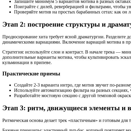
Запишите минимум 5 вариантов мотива в разных октавах
Поиграйте с дилей, реверберацией и фильтрами, чтобы уви
Проверяйте мотив на простых барабанных сетах: как он л
Этап 2: построение структуры и драма
Продюсирование хита требует ясной драматургии. Разделите д
динамическими вариациями. Включение вариаций мотива в при
Стратегия: используйте слои и контраст. В начале трека — ми
дополнительные варианты мотива, чтобы культивировать эска
кульминации в припеве.
Практические приемы
Создайте 2-3 варианта интро, где мотив звучит по-разно
Используйте автоматизацию фильтра на разных секциях, 
Разработайте мостовую секцию с другой темповой окраск
Этап 3: ритм, движущиеся элементы и 
Ритмическая основа делает трек «пластичным» и готовым для т
Базовые принципы: эластичный луп-бас, который повторяет мот