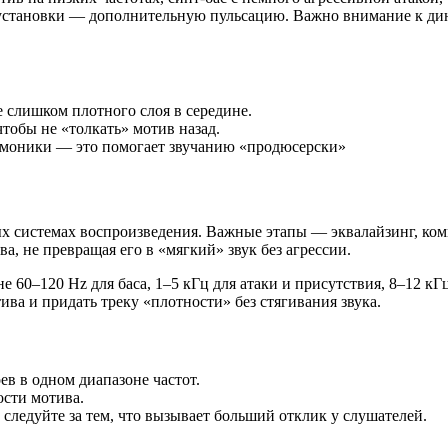
 установки — дополнительную пульсацию. Важно внимание к ди
е слишком плотного слоя в середине.
чтобы не «толкать» мотив назад.
армоники — это помогает звучанию «продюсерски»
ых системах воспроизведения. Важные этапы — эквалайзинг, комп
, не превращая его в «мягкий» звук без агрессии.
е 60–120 Hz для баса, 1–5 кГц для атаки и присутствия, 8–12 к
ва и придать треку «плотности» без стягивания звука.
в в одном диапазоне частот.
ости мотива.
следуйте за тем, что вызывает больший отклик у слушателей.