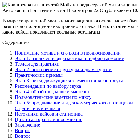
Автор
admin
На чтение
7 мин
Просмотров
22
Опубликовано
10
В мире современной музыки мотивационная основа может быть 
развить до полноценно выстроенного трека. В этой статье мы 
какие кейсы показывают реальные результаты.
Содержание
Понимание мотива и его роли в продюсировании
Этап 1: извлечение ядра мотивa и подбор гармоний
Тезисы для практики
Этап 2: построение структуры и драматургии
Практические приемы
Этап 3: ритм, движущиеся элементы и выбор звука
Рекомендации по выбору звука
Этап 4: обработка, микс и мастеринг
Пользовательские заметки по миксу
Этап 5: продвижение и идея коммерческого потенциала
Стратегические шаги
Источники кейсов и статистика
Цитата автора и личное мнение
Заключение
Вопрос
Вопрос