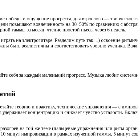
кие победы и ощущение прогресса, для взрослого — творческое
ели повышают вовлеченность на 30–50% по сравнению с абстрак
ной гаммы за месяц, чтение простой пьесы через 6 недель.
грать на электрогитаре. Разделим путь так: 1) освоение ритмиче
лжны быть реалистичны и соответствовать уровню ученика. Важн
те себя за каждый маленький прогресс. Музыка любит системнос
нятий
четайте теорию и практику, технические упражнения — с импров
 удерживает концентрацию и снижает чувство усталости. Включа
разогрев на той же теме (пальцевые упражнения или ритм-органи
, 10 минут импровизации в рамках изученной гаммы, 5 минут со