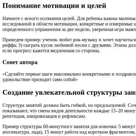
Понимание мотивации и целей
Начните с ясного осознания целей. Для ребенка важны малень
исследований в области мотивации, конкретные и измеримые ц
определенного упражнения за две недели, уверенная игра мажор
Приведем пример: ученик любит рок-музыку и хочет научиться и
риффа; 3) сыграть кусок любимой песни с друзьями. Этапы до
если прогресс кажется медленным со стороны.
Совет автора
«Сделайте первые шаги максимально конкретными и поздравляй
удовольствие приходит само собой»
Создание увлекательной структуры за
Структура занятий должна быть гибкой, но предсказуемой. Со
показывают, что смена видов деятельности каждые 15–20 минут
репетиция, импровизация и рефлексию.
Пример структуры 60-минутного занятия для новичка: 5 минут 
аппликатура, лада), 15 минут работа над коротким фрагментом