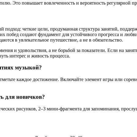
стилю. Это повышает вовлеченность и вероятность регулярной п
ый подход: четкие цели, продуманная структура занятий, подд
ьких побед создают фундамент для устойчивого прогресса и люб
ются в увлекательное путешествие, а не в обязательство.
ния и удовольствия, а не борьбой за показатели. Если на занят
нуть интерес и живость процесса.
ятиях музыкой?
отметьте каждое достижение. Включайте элемент игры или сорев
ь для новичков?
ических рисунков, 2–3 мини-фрагмента для запоминания, прослу