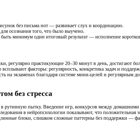
исунок без письма нот — развивает слух и координацию.
для осознания того, что было выучено.
н быть минимум один итоговый результат — исполнение коротко
ки, регулярно практикующие 20–30 минут в день, достигают бол
сто всплывают факторы: регулярность, конкретика задач и подде
сть на экзаменах благодаря системе мини-целей и регулярным д
гом без стресса
ся в рутинную пытку. Введение игр, конкурсов между домашними
ледования в нейропсихологии показывают, что положительная э
 длинные блоки, слишком сложные паттерны без поддержки — фа