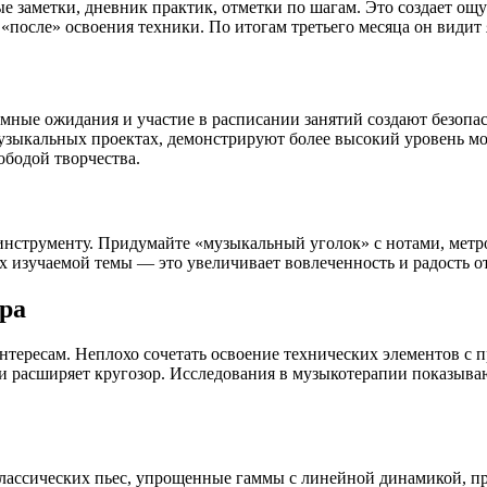
ные заметки, дневник практик, отметки по шагам. Это создает 
 «после» освоения техники. По итогам третьего месяца он види
мные ожидания и участие в расписании занятий создают безопас
узыкальных проектах, демонстрируют более высокий уровень мот
ободой творчества.
к инструменту. Придумайте «музыкальный уголок» с нотами, ме
х изучаемой темы — это увеличивает вовлеченность и радость от
ра
тересам. Неплохо сочетать освоение технических элементов с пр
и расширяет кругозор. Исследования в музыкотерапии показываю
лассических пьес, упрощенные гаммы с линейной динамикой, п