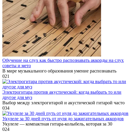
Обучение на слух как быстро распознавать аккорды на слух
советы и мето
В мире музыкального образования умение распознавать
0
21
Электрогитара против акустической: когда выбрать то или
другое для муз
Выбор между электрогитарой и акустической гитарой часто
0
34
Укулеле за 30 дней путь от нуля до зажигательных аккордов
Укулеле — компактная гитара-колыбель, которая за 30
0
24