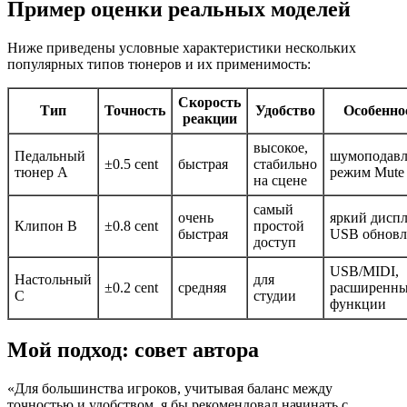
Пример оценки реальных моделей
Ниже приведены условные характеристики нескольких
популярных типов тюнеров и их применимость:
Скорость
Тип
Точность
Удобство
Особенно
реакции
высокое,
Педальный
шумоподавл
±0.5 cent
быстрая
стабильно
тюнер A
режим Mute
на сцене
самый
очень
яркий диспл
Клипон B
±0.8 cent
простой
быстрая
USB обновл
доступ
USB/MIDI,
Настольный
для
±0.2 cent
средняя
расширенн
C
студии
функции
Мой подход: совет автора
«Для большинства игроков, учитывая баланс между
точностью и удобством, я бы рекомендовал начинать с