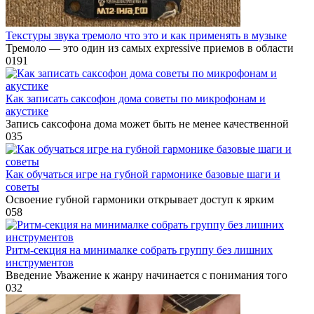
Текстуры звука тремоло что это и как применять в музыке
Тремоло — это один из самых expressive приемов в области
0
191
Как записать саксофон дома советы по микрофонам и
акустике
Запись саксофона дома может быть не менее качественной
0
35
Как обучаться игре на губной гармонике базовые шаги и
советы
Освоение губной гармоники открывает доступ к ярким
0
58
Ритм-секция на минималке собрать группу без лишних
инструментов
Введение Уважение к жанру начинается с понимания того
0
32