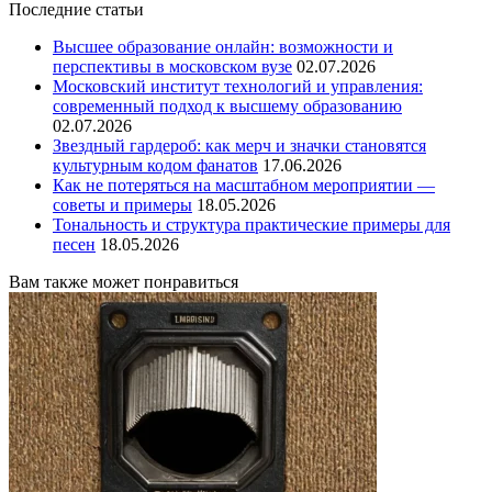
Последние статьи
Высшее образование онлайн: возможности и
перспективы в московском вузе
02.07.2026
Московский институт технологий и управления:
современный подход к высшему образованию
02.07.2026
Звездный гардероб: как мерч и значки становятся
культурным кодом фанатов
17.06.2026
Как не потеряться на масштабном мероприятии —
советы и примеры
18.05.2026
Тональность и структура практические примеры для
песен
18.05.2026
Вам также может понравиться