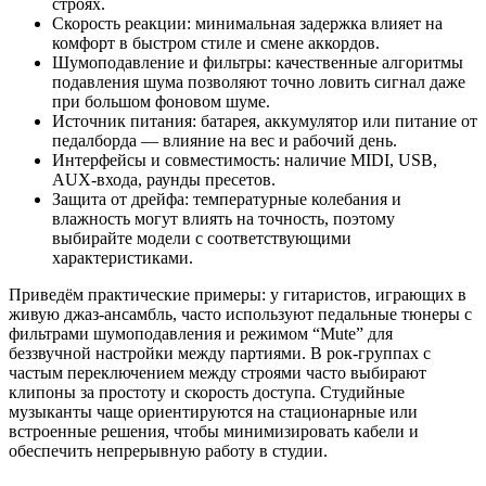
строях.
Скорость реакции: минимальная задержка влияет на
комфорт в быстром стиле и смене аккордов.
Шумоподавление и фильтры: качественные алгоритмы
подавления шума позволяют точно ловить сигнал даже
при большом фоновом шуме.
Источник питания: батарея, аккумулятор или питание от
педалборда — влияние на вес и рабочий день.
Интерфейсы и совместимость: наличие MIDI, USB,
AUX-входа, раунды пресетов.
Защита от дрейфа: температурные колебания и
влажность могут влиять на точность, поэтому
выбирайте модели с соответствующими
характеристиками.
Приведём практические примеры: у гитаристов, играющих в
живую джаз-ансамбль, часто используют педальные тюнеры с
фильтрами шумоподавления и режимом “Mute” для
беззвучной настройки между партиями. В рок-группах с
частым переключением между строями часто выбирают
клипоны за простоту и скорость доступа. Студийные
музыканты чаще ориентируются на стационарные или
встроенные решения, чтобы минимизировать кабели и
обеспечить непрерывную работу в студии.