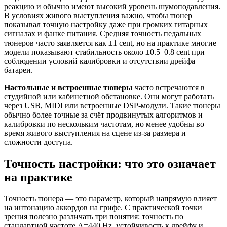
реакцию и обычно имеют высокий уровень шумоподавления.
В условиях живого выступления важно, чтобы тюнер
показывал точную настройку даже при громких гитарных
сигналах и фанке питания. Средняя точность педальных
тюнеров часто заявляется как ±1 cent, но на практике многие
модели показывают стабильность около ±0.5–0.8 cent при
соблюдении условий калибровки и отсутствии дрейфа
батареи.
Настольные и встроенные тюнеры
часто встречаются в
студийной или кабинетной обстановке. Они могут работать
через USB, MIDI или встроенные DSP-модули. Такие тюнеры
обычно более точные за счёт продвинутых алгоритмов и
калибровки по нескольким частотам, но менее удобны во
время живого выступления на сцене из-за размера и
сложности доступа.
Точность настройки: что это означает
на практике
Точность тюнера — это параметр, который напрямую влияет
на интонацию аккордов на грифе. С практической точки
зрения полезно различать три понятия: точность по
стандартной частоте A=440 Hz, устойчивость к дрейфу и