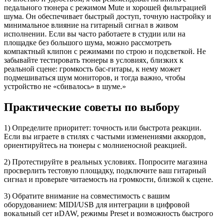
педального тюнера с режимом Mute и хорошей фильтрацией
шума. Он обеспечивает быстрый доступ, точную настройку и
минимальное влияние на гитарный сигнал в живом
исполнении. Если вы часто работаете в студии или на
площадке без большого шума, можно рассмотреть
компактный клипон с режимами по строю и подсветкой. Не
забывайте тестировать тюнеры в условиях, близких к
реальной сцене: громкость бас-гитары, к нему может
подмешиваться шум мониторов, и тогда важно, чтобы
устройство не «сбивалось» в шуме.»
Практические советы по выбору
1) Определите приоритет: точность или быстрота реакции.
Если вы играете в стилях с частыми изменениями аккордов,
ориентируйтесь на тюнеры с молниеносной реакцией.
2) Протестируйте в реальных условиях. Попросите магазина
просверлить тестовую площадку, подключите ваш гитарный
сигнал и проверьте читаемость на громкости, близкой к сцене.
3) Обратите внимание на совместимость с вашим
оборудованием: MIDI/USB для интеграции в цифровой
вокальный сет иDAW, режимы Preset и возможность быстрого