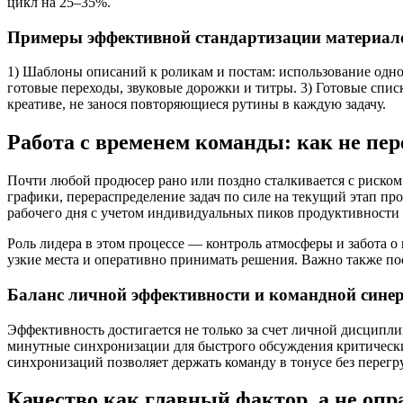
цикл на 25–35%.
Примеры эффективной стандартизации материал
1) Шаблоны описаний к роликам и постам: использование одно
готовые переходы, звуковые дорожки и титры. 3) Готовые спис
креативе, не занося повторяющиеся рутины в каждую задачу.
Работа с временем команды: как не пер
Почти любой продюсер рано или поздно сталкивается с риском
графики, перераспределение задач по силе на текущий этап пр
рабочего дня с учетом индивидуальных пиков продуктивности 
Роль лидера в этом процессе — контроль атмосферы и забота о
узкие места и оперативно принимать решения. Важно также поощ
Баланс личной эффективности и командной сине
Эффективность достигается не только за счет личной дисципл
минутные синхронизации для быстрого обсуждения критически
синхронизаций позволяет держать команду в тонусе без перег
Качество как главный фактор, а не опр