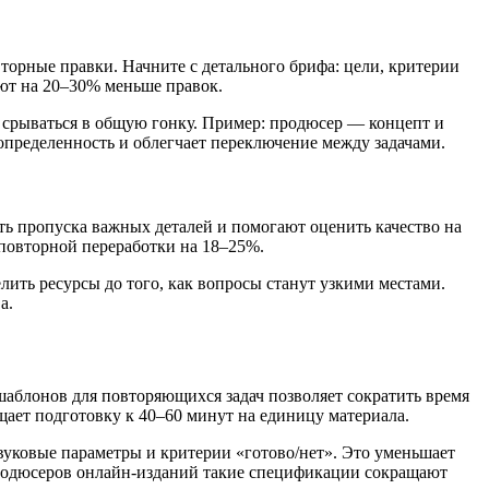
вторные правки. Начните с детального брифа: цели, критерии
уют на 20–30% меньше правок.
 срываться в общую гонку. Пример: продюсер — концепт и
определенность и облегчает переключение между задачами.
ть пропуска важных деталей и помогают оценить качество на
 повторной переработки на 18–25%.
ить ресурсы до того, как вопросы станут узкими местами.
а.
шаблонов для повторяющихся задач позволяет сократить время
щает подготовку к 40–60 минут на единицу материала.
вуковые параметры и критерии «готово/нет». Это уменьшает
 продюсеров онлайн-изданий такие спецификации сокращают