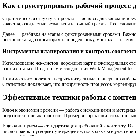
Как структурировать рабочий процесс 
Стратегическая структура проекта — основа для экономии врем
качества, ожидаемые результаты и точный график. Исследован
Далее — разбивка на этапы с фиксированными сроками. Важно
постановка задач креаторам к понедельнику, монтаж — к четве
Инструменты планирования и контроль соответс
Использование чек-листов, дорожных карт и еженедельных сте
ранних этапах. По данным исследования Work Management Inst
Помимо этого полезно внедрять визуальные планеры и канбан-д
Статистика показывает, что прозрачность процессов коррелируе
Эффективные техники работы с контен
Ключ к экономии времени — работа с исходниками и материала
подготовки новых проектов. Пример из практики: создание пак
Еще один прием — стандартизация требований к контенту. В с
число правок и ускоряет утверждение, поскольку все участн