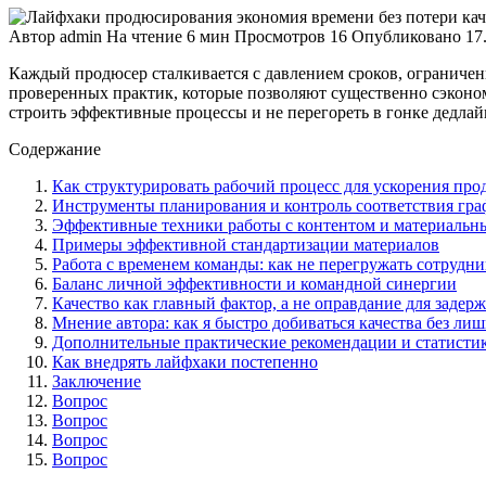
Автор
admin
На чтение
6 мин
Просмотров
16
Опубликовано
17
Каждый продюсер сталкивается с давлением сроков, ограниче
проверенных практик, которые позволяют существенно сэкономи
строить эффективные процессы и не перегореть в гонке дедла
Содержание
Как структурировать рабочий процесс для ускорения пр
Инструменты планирования и контроль соответствия гр
Эффективные техники работы с контентом и материальн
Примеры эффективной стандартизации материалов
Работа с временем команды: как не перегружать сотрудни
Баланс личной эффективности и командной синергии
Качество как главный фактор, а не оправдание для задер
Мнение автора: как я быстро добиваться качества без ли
Дополнительные практические рекомендации и статисти
Как внедрять лайфхаки постепенно
Заключение
Вопрос
Вопрос
Вопрос
Вопрос