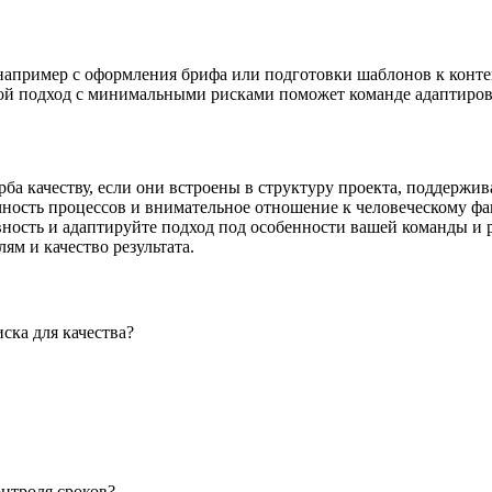
например с оформления брифа или подготовки шаблонов к контен
ой подход с минимальными рисками поможет команде адаптироват
а качеству, если они встроены в структуру проекта, поддержи
чность процессов и внимательное отношение к человеческому ф
ность и адаптируйте подход под особенности вашей команды и р
ям и качество результата.
ска для качества?
нтроля сроков?