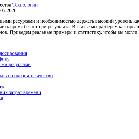
Технологии
.05.2026
нными ресурсами и необходимостью держать высокий уровень ка
ть время без потери результата. В статье мы разберем как орга
йнов. Приведем реальные примеры и статистику, чтобы вы могли
одюсирования
афику
ыми ресурсами
ков и сохранять качество
жек
шних затрат времени
ка