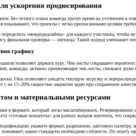
для ускорения продюсирования
ени. Без четкого плана команда тратит время на уточнения и по
ия показывают, что проекты с четко прописанными целями треб
 определить «микродедлайны» для каждого участника, чтобы не
ргу, финальная проверка — пятница. Такой подход уменьшает не
твия графику
ндапов позволяет держать курс. Чек-листы сокращают вероятнос
itute, команды, активно применяющие чек-листы, снижают долю
оски. Они позволяют увидеть текущую загрузку и перераспредел
т с на 15–20% скоростью закрытия задач при сохранении качеств
том и материальными ресурсами
ми в формате, который легко масштабировать. Резервирование 
ета «готовые концепты» для разных жанров контента, что сокра
пецификациях укажите формат, разрешение, цветовую палитру, з
ики понимают, какие стандарты необходимо соблюсти. По опыту