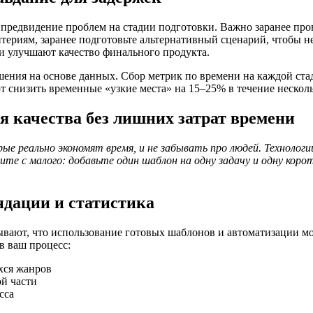
и предвидение проблем на стадии подготовки. Важно заранее про
итериям, заранее подготовьте альтернативный сценарий, чтобы не
 и улучшают качество финального продукта.
ния на основе данных. Сбор метрик по времени на каждой стад
т снизить временные «узкие места» на 15–25% в течение нескол
я качества без лишних затрат времени
 реально экономят время, и не забывать про людей. Технологии 
 с малого: добавьте один шаблон на одну задачу и одну корот
дации и статистика
ывают, что использование готовых шаблонов и автоматизации мо
в ваш процесс:
хся жанров
ой части
сса