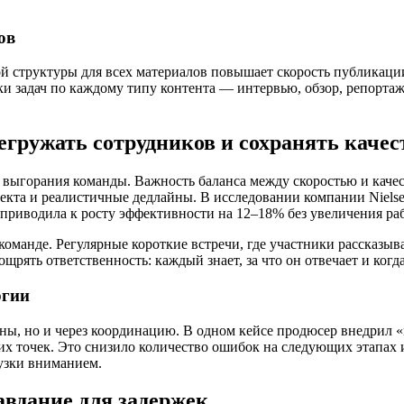
ов
й структуры для всех материалов повышает скорость публикаци
ки задач по каждому типу контента — интервью, обзор, репорта
егружать сотрудников и сохранять качес
 выгорания команды. Важность баланса между скоростью и каче
оекта и реалистичные дедлайны. В исследовании компании Nielse
приводила к росту эффективности на 12–18% без увеличения ра
 команде. Регулярные короткие встречи, где участники рассказы
рять ответственность: каждый знает, за что он отвечает и когда
ргии
ины, но и через координацию. В одном кейсе продюсер внедрил
х точек. Это снизило количество ошибок на следующих этапах 
рузки вниманием.
авдание для задержек