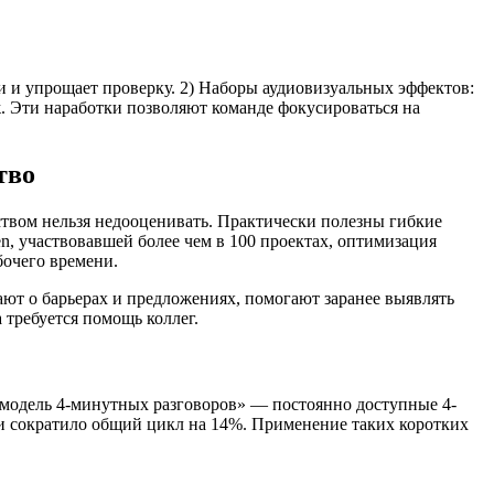
и и упрощает проверку. 2) Наборы аудиовизуальных эффектов:
ж. Эти наработки позволяют команде фокусироваться на
тво
ством нельзя недооценивать. Практически полезны гибкие
n, участвовавшей более чем в 100 проектах, оптимизация
бочего времени.
вают о барьерах и предложениях, помогают заранее выявлять
 требуется помощь коллег.
 «модель 4-минутных разговоров» — постоянно доступные 4-
и сократило общий цикл на 14%. Применение таких коротких