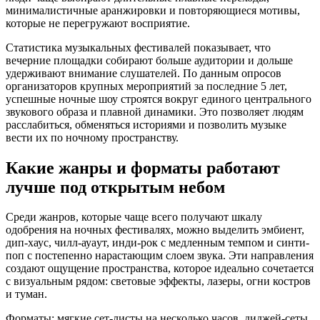
минималистичные аранжировки и повторяющиеся мотивы,
которые не перегружают восприятие.
Статистика музыкальных фестивалей показывает, что
вечерние площадки собирают больше аудитории и дольше
удерживают внимание слушателей. По данным опросов
организаторов крупных мероприятий за последние 5 лет,
успешные ночные шоу строятся вокруг единого центрального
звукового образа и плавной динамики. Это позволяет людям
расслабиться, обменяться историями и позволить музыке
вести их по ночному пространству.
Какие жанры и форматы работают
лучше под открытым небом
Среди жанров, которые чаще всего получают шкалу
одобрения на ночных фестивалях, можно выделить эмбиент,
дип-хаус, чилл-ауaут, инди-рок с медленным темпом и синти-
поп с постепенно нарастающим слоем звука. Эти направления
создают ощущение пространства, которое идеально сочетается
с визуальным рядом: световые эффекты, лазеры, огни костров
и туман.
Форматы: мягкие сет-листы на несколько часов, диджей-сеты