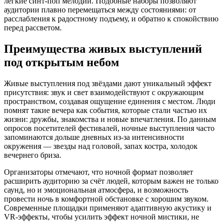
лёгкие синт-поп мелодии. Подобные наборы позволяют
аудитории плавно перемещаться между состояниями: от
расслабления к радостному подъему, и обратно к спокойствию
перед рассветом.
Преимущества живых выступлений
под открытым небом
Живые выступления под звёздами дают уникальный эффект
присутствия: звук и свет взаимодействуют с окружающим
пространством, создавая ощущение единения с местом. Люди
помнят такие вечера как события, которые стали частью их
жизни: дружбы, знакомства и новые впечатления. По данным
опросов посетителей фестивалей, ночные выступления часто
запоминаются дольше дневных из-за интенсивности
окружения — звезды над головой, запах костра, холодок
вечернего бриза.
Организаторы отмечают, что ночной формат позволяет
расширить аудиторию за счёт людей, которым важен не только
саунд, но и эмоциональная атмосфера, и возможность
провести ночь в комфортной обстановке с хорошим звуком.
Современные площадки применяют адаптивную акустику и
VR-эффекты, чтобы усилить эффект ночной мистики, не