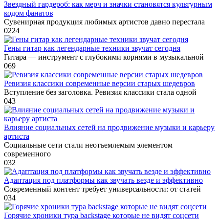
Звездный гардероб: как мерч и значки становятся культурным
кодом фанатов
Сувенирная продукция любимых артистов давно перестала
0
224
Гены гитар как легендарные техники звучат сегодня
Гитара — инструмент с глубокими корнями в музыкальной
0
69
Ревизия классики современные версии старых шедевров
Вступление без заголовка. Ревизия классики стала одной
0
43
Влияние социальных сетей на продвижение музыки и карьеру
артиста
Социальные сети стали неотъемлемым элементом
современного
0
32
Адаптация под платформы как звучать везде и эффективно
Современный контент требует универсальности: от статей
0
34
Горячие хроники тура backstage которые не видят соцсети