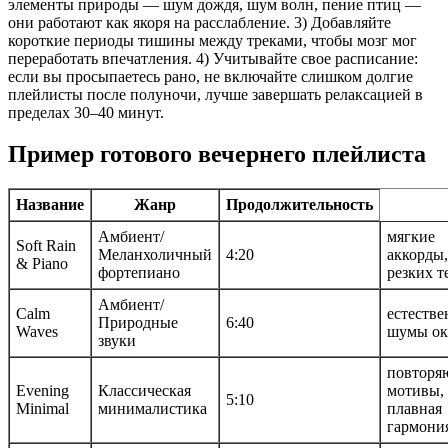
элементы природы — шум дождя, шум волн, пение птиц —
они работают как якоря на расслабление. 3) Добавляйте
короткие периоды тишины между треками, чтобы мозг мог
переработать впечатления. 4) Учитывайте свое расписание:
если вы просыпаетесь рано, не включайте слишком долгие
плейлисты после полуночи, лучше завершать релаксацией в
пределах 30–40 минут.
Пример готового вечернего плейлиста
Название
Жанр
Продолжительность
Амбиент/
мягкие
Soft Rain
Меланхоличный
4:20
аккорды,
& Piano
фортепиано
резких т
Амбиент/
Calm
естеств
Природные
6:40
Waves
шумы ок
звуки
повторя
Evening
Классическая
мотивы,
5:10
Minimal
минималистика
плавная
гармони