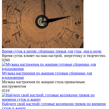
Время суток в ритме: сборники треков для утра, дня и ночи
Время суток влияет на наш настрой, энергетику и творчество.
0
260
Музыка настроения по жанрам готовые сборники для
вдохновения
Музыка настроения по жанрам стала привычным
инструментом
0
119
Найдите свой настрой: готовые коллекции треков по времени
суток и жанру