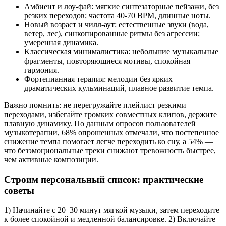
Амбиент и лоу-фай: мягкие синтезаторные пейзажи, без
резких переходов; частота 40-70 BPM, длинные ноты.
Новый возраст и чилл-аут: естественные звуки (вода,
ветер, лес), синкопированные ритмы без агрессии;
умеренная динамика.
Классическая минималистика: небольшие музыкальные
фрагменты, повторяющиеся мотивы, спокойная
гармония.
Фортепианная терапия: мелодии без ярких
драматических кульминаций, плавное развитие темпа.
Важно помнить: не перегружайте плейлист резкими
переходами, избегайте громких совместных клипов, держите
плавную динамику. По данным опросов пользователей
музыкотерапии, 68% опрошенных отмечали, что постепенное
снижение темпа помогает легче переходить ко сну, а 54% —
что безэмоциональные треки снижают тревожность быстрее,
чем активные композиции.
Строим персональный список: практические
советы
1) Начинайте с 20–30 минут мягкой музыки, затем переходите
к более спокойной и медленной балансировке. 2) Включайте