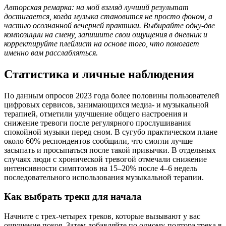
Авторская ремарка: на мой взгляд лучший результат
достигается, когда музыка становится не просто фоном, а
частью осознанной вечерней практики. Выбирайте одну-две
композиции на смену, запишите свои ощущения в дневник и
корректируйте плейлист на основе того, что помогает
именно вам расслабляться.
Статистика и личные наблюдения
По данным опросов 2023 года более половины пользователей
цифровых сервисов, занимающихся медиа- и музыкальной
терапией, отметили улучшение общего настроения и
снижение тревоги после регулярного прослушивания
спокойной музыки перед сном. В сугубо практическом плане
около 60% респондентов сообщили, что смогли лучше
засыпать и просыпаться после такой привычки. В отдельных
случаях люди с хронической тревогой отмечали снижение
интенсивности симптомов на 15–20% после 4–6 недель
последовательного использования музыкальной терапии.
Как выбрать треки для начала
Начните с трех-четырех треков, которые вызывают у вас
ощущение покоя. Затем добавляйте по одному-полтора трека в