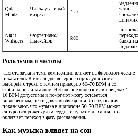
медленн
Quiet
Чилл-аут/Новый
темп,
7:25
Minds
возраст
спокойн
динамик
нет резк
Night
Фортепиано/
переходо
6:00
Whispers
Нью-эйдж
бархатна
подложк
Роль темпа и частоты
Частота звука и темп композиции влияют на физиологические
показатели. В идеале для вечернего прослушивания
выбирайте треки с темпом примерно 60–70 BPM и со
стабильной динамикой. Небольшие колебания в пределах 5–
10 BPM допустимы и помогают мозгу оставаться
вовлеченным, не создавая возбуждения. Исследования
показывают, что музыка в диапазоне 50–70 BPM может
синхронизировать ритм сердца с пульсом дыхания, что
облегчает переход в фазу расслабления.
Как музыка влияет на сон