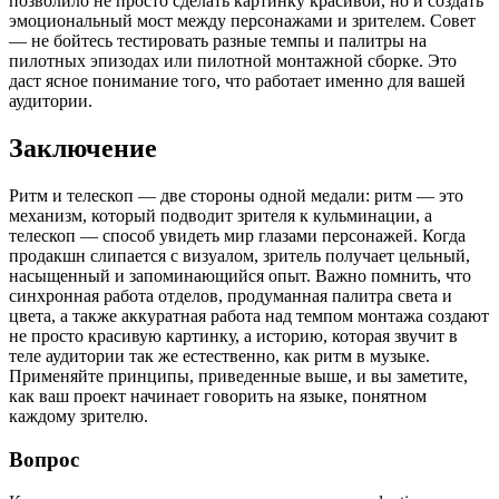
позволило не просто сделать картинку красивой, но и создать
эмоциональный мост между персонажами и зрителем. Совет
— не бойтесь тестировать разные темпы и палитры на
пилотных эпизодах или пилотной монтажной сборке. Это
даст ясное понимание того, что работает именно для вашей
аудитории.
Заключение
Ритм и телескоп — две стороны одной медали: ритм — это
механизм, который подводит зрителя к кульминации, а
телескоп — способ увидеть мир глазами персонажей. Когда
продакшн слипается с визуалом, зритель получает цельный,
насыщенный и запоминающийся опыт. Важно помнить, что
синхронная работа отделов, продуманная палитра света и
цвета, а также аккуратная работа над темпом монтажа создают
не просто красивую картинку, а историю, которая звучит в
теле аудитории так же естественно, как ритм в музыке.
Применяйте принципы, приведенные выше, и вы заметите,
как ваш проект начинает говорить на языке, понятном
каждому зрителю.
Вопрос