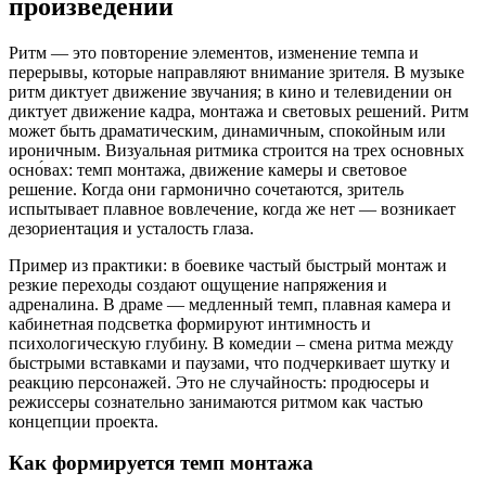
произведении
Ритм — это повторение элементов, изменение темпа и
перерывы, которые направляют внимание зрителя. В музыке
ритм диктует движение звучания; в кино и телевидении он
диктует движение кадра, монтажа и световых решений. Ритм
может быть драматическим, динамичным, спокойным или
ироничным. Визуальная ритмика строится на трех основных
осно́вах: темп монтажа, движение камеры и световое
решение. Когда они гармонично сочетаются, зритель
испытывает плавное вовлечение, когда же нет — возникает
дезориентация и усталость глаза.
Пример из практики: в боевике частый быстрый монтаж и
резкие переходы создают ощущение напряжения и
адреналина. В драме — медленный темп, плавная камера и
кабинетная подсветка формируют интимность и
психологическую глубину. В комедии – смена ритма между
быстрыми вставками и паузами, что подчеркивает шутку и
реакцию персонажей. Это не случайность: продюсеры и
режиссеры сознательно занимаются ритмом как частью
концепции проекта.
Как формируется темп монтажа