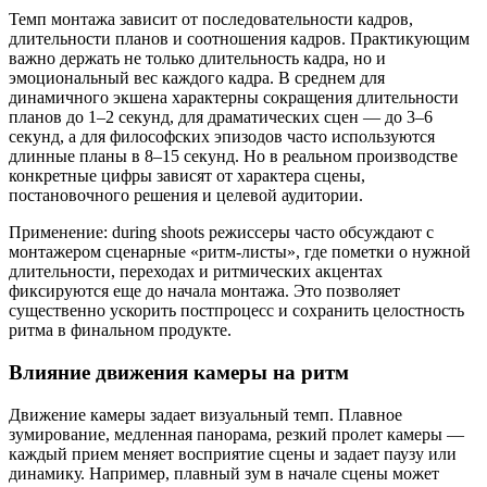
Темп монтажа зависит от последовательности кадров,
длительности планов и соотношения кадров. Практикующим
важно держать не только длительность кадра, но и
эмоциональный вес каждого кадра. В среднем для
динамичного экшена характерны сокращения длительности
планов до 1–2 секунд, для драматических сцен — до 3–6
секунд, а для философских эпизодов часто используются
длинные планы в 8–15 секунд. Но в реальном производстве
конкретные цифры зависят от характера сцены,
постановочного решения и целевой аудитории.
Применение: during shoots режиссеры часто обсуждают с
монтажером сценарные «ритм-листы», где пометки о нужной
длительности, переходах и ритмических акцентах
фиксируются еще до начала монтажа. Это позволяет
существенно ускорить постпроцесс и сохранить целостность
ритма в финальном продукте.
Влияние движения камеры на ритм
Движение камеры задает визуальный темп. Плавное
зумирование, медленная панорама, резкий пролет камеры —
каждый прием меняет восприятие сцены и задает паузу или
динамику. Например, плавный зум в начале сцены может