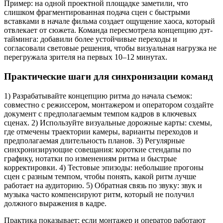
Пример: на одной проектной площадке заметили, что
слишком фрагментированная подача сцен с быстрыми
вставками в начале фильма создает ощущение хаоса, который
отвлекает от сюжета. Команда пересмотрела концепцию дэт-
тайминга: добавили более устойчивые переходы и
согласовали световые решения, чтобы визуальная нагрузка не
перегружала зрителя на первых 10–12 минутах.
Практические шаги для синхронизации команд
1) Разрабатывайте концепцию ритма до начала съемок:
совместно с режиссером, монтажером и оператором создайте
документ с предполагаемым темпом кадров в ключевых
сценах. 2) Используйте визуальные дорожные карты: схемы,
где отмечены траектории камеры, варианты переходов и
предполагаемая длительность планов. 3) Регулярные
синхронизирующие совещания: короткие стендапы по
графику, нотатки по изменениям ритма и быстрые
корректировки. 4) Тестовые эпизоды: небольшие прогоны
сцен с разным темпом, чтобы понять, какой ритм лучше
работает на аудиторию. 5) Обратная связь по звуку: звук и
музыка часто компенсируют ритм, который не получил
должного выражения в кадре.
Практика показывает: если монтажер и оператор работают