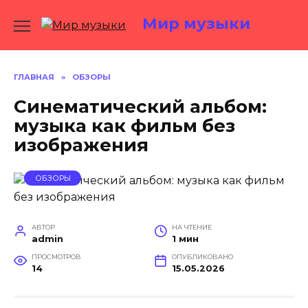
Перейти
Мир музыки
к
содержанию
ГЛАВНАЯ
»
ОБЗОРЫ
Синематический альбом:
музыка как фильм без
изображения
ОБЗОРЫ
АВТОР
НА ЧТЕНИЕ
admin
1 мин
ПРОСМОТРОВ
ОПУБЛИКОВАНО
14
15.05.2026