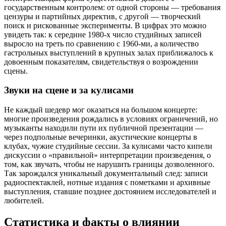
государственным контролем: от одной стороны — требования
цензуры и партийных директив, с другой — творческий
поиск и рискованные эксперименты. В цифрах это можно
увидеть так: к середине 1980‑х число студийных записей
выросло на треть по сравнению с 1960‑ми, а количество
гастрольных выступлений в крупных залах приближалось к
довоенным показателям, свидетельствуя о возрождении
сцены.
Звуки на сцене и за кулисами
Не каждый шедевр мог оказаться на большом концерте:
многие произведения рождались в условиях ограничений, но
музыканты находили пути их публичной презентации —
через подпольные вечеринки, акустические концерты в
клубах, чужие студийные сессии. За кулисами часто кипели
дискуссии о «правильной» интерпретации произведения, о
том, как звучать, чтобы не нарушить границы дозволенного.
Так зарождался уникальный документальный след: записи
радиоспектаклей, нотные издания с пометками и архивные
выступления, ставшие позднее достоянием исследователей и
любителей.
Статистика и факты о влиянии