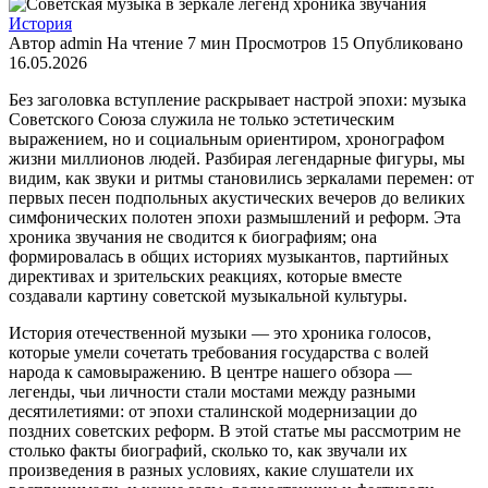
История
Автор
admin
На чтение
7 мин
Просмотров
15
Опубликовано
16.05.2026
Без заголовка вступление раскрывает настрой эпохи: музыка
Советского Союза служила не только эстетическим
выражением, но и социальным ориентиром, хронографом
жизни миллионов людей. Разбирая легендарные фигуры, мы
видим, как звуки и ритмы становились зеркалами перемен: от
первых песен подпольных акустических вечеров до великих
симфонических полотен эпохи размышлений и реформ. Эта
хроника звучания не сводится к биографиям; она
формировалась в общих историях музыкантов, партийных
директивах и зрительских реакциях, которые вместе
создавали картину советской музыкальной культуры.
История отечественной музыки — это хроника голосов,
которые умели сочетать требования государства с волей
народа к самовыражению. В центре нашего обзора —
легенды, чьи личности стали мостами между разными
десятилетиями: от эпохи сталинской модернизации до
поздних советских реформ. В этой статье мы рассмотрим не
столько факты биографий, сколько то, как звучали их
произведения в разных условиях, какие слушатели их