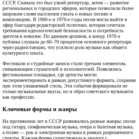
СССР. Сначала это был узкий репертуар, затем — развитие
региональных и городских эфиров, которые позволили более
широким слоям населения узнать о новых песнях и
композициях. В 1960‑е и 1970‑е годы песня могла выйти в
эфир благодаря редакторской политике, которая сочетала
требования идеологической безопасности и потребность
зрителя в новизне. По данным архивов, к концу 1970‑х
публика слушала до 60–70 процентов основного репертуара
через радиостанции, что усилило роль музыки как общего
культурного опыта.
Фестивали и студийные записи стали третьим элементом,
связывающим слушателей и исполнителей. Появлялись
фестивальные площадки, где артисты могли
экспериментировать в рамках допустимого формата, сохраняя
при этом узнаваемый стиль. Эти события формировали не
только музыкальные вкусы, но и образ советского музыканта
как профессии.
Ключевые формы и жанры
На протяжении лет в СССР развивались разные жанры: песня
под гитару, симфоническая музыка, опера и балетная музыка,
а позже — рок и электронная музыка в рамках разрешенного
спектра. Каждая форма существовала в диалоге с