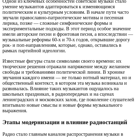
Одной из ключевых особенностей советской музыки стало
умение музыкантов адаптироваться к изменяющимся
политическим и культурным условиям. В начале пути часто
звучали православно-патриотические мотивы и песенная
лирика, позже — сложные симфонические формы и
экспериментальные подходы. В этот период особое значение
имели авторские песни и фронтовая песня, а впоследствии —
музыкальные реформы 60‑х и 70‑х годов, открывшие дорогу
рок- и поп-направлениям, которые, однако, оставались в
рамках партийной идеологии.
Известные фигуры стали символами своего времени: их
творческие решения отражали напряжение между желанием
свободы и требованиями политической линии. В хронике
звучания каждого имени — не только нотный материал, но и
общественный контекст, в котором эта музыка возникала и
развивалась. Влияние таких музыкантов ощущалось на
школьных праздниках, в радиопередачах и на сценах
ленинградских и московских залов, где поколение слушателей
впитывало новые смыслы и новые формы музыкального
выражения.
Этапы модернизации и влияние радиостанций
Радио стало главным каналом распространения музыки в