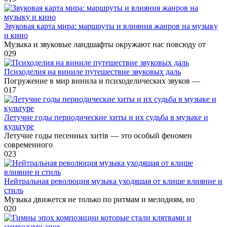
Звуковая карта мира: маршруты и влияния жанров на музыку
и кино
Музыка и звуковые ландшафты окружают нас повсюду от
0
29
Психоделия на виниле путешествие звуковых даль
Погружение в мир винила и психоделических звуков —
0
17
Летучие годы периодические хиты и их судьба в музыке и
культуре
Летучие годы песенных хитів — это особый феномен
современного
0
23
Нейтральная революция музыка уходящая от клише влияние и
стиль
Музыка движется не только по ритмам и мелодиям, но
0
20