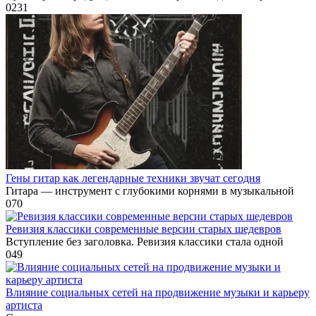
0
231
Гены гитар как легендарные техники звучат сегодня
Гитара — инструмент с глубокими корнями в музыкальной
0
70
Ревизия классики современные версии старых шедевров
Вступление без заголовка. Ревизия классики стала одной
0
49
Влияние социальных сетей на продвижение музыки и карьеру
артиста