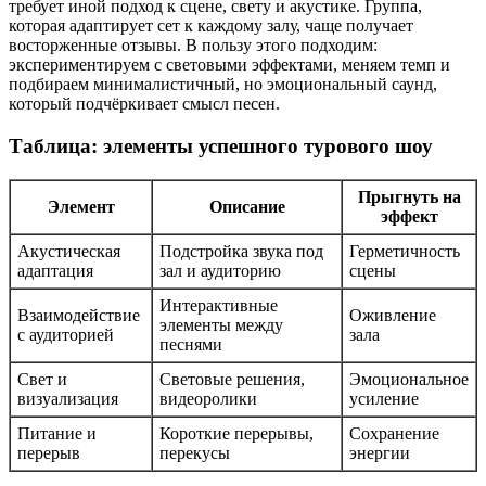
требует иной подход к сцене, свету и акустике. Группа,
которая адаптирует сет к каждому залу, чаще получает
восторженные отзывы. В пользу этого подходим:
экспериментируем с световыми эффектами, меняем темп и
подбираем минималистичный, но эмоциональный саунд,
который подчёркивает смысл песен.
Таблица: элементы успешного турового шоу
Прыгнуть на
Элемент
Описание
эффект
Акустическая
Подстройка звука под
Герметичность
адаптация
зал и аудиторию
сцены
Интерактивные
Взаимодействие
Оживление
элементы между
с аудиторией
зала
песнями
Свет и
Световые решения,
Эмоциональное
визуализация
видеоролики
усиление
Питание и
Короткие перерывы,
Сохранение
перерыв
перекусы
энергии