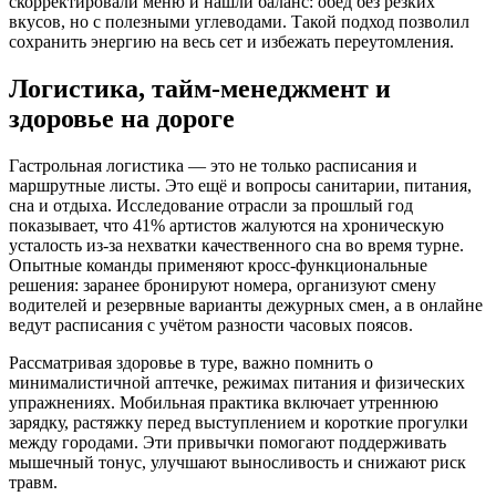
скорректировали меню и нашли баланс: обед без резких
вкусов, но с полезными углеводами. Такой подход позволил
сохранить энергию на весь сет и избежать переутомления.
Логистика, тайм-менеджмент и
здоровье на дороге
Гастрольная логистика — это не только расписания и
маршрутные листы. Это ещё и вопросы санитарии, питания,
сна и отдыха. Исследование отрасли за прошлый год
показывает, что 41% артистов жалуются на хроническую
усталость из-за нехватки качественного сна во время турне.
Опытные команды применяют кросс-функциональные
решения: заранее бронируют номера, организуют смену
водителей и резервные варианты дежурных смен, а в онлайне
ведут расписания с учётом разности часовых поясов.
Рассматривая здоровье в туре, важно помнить о
минималистичной аптечке, режимах питания и физических
упражнениях. Мобильная практика включает утреннюю
зарядку, растяжку перед выступлением и короткие прогулки
между городами. Эти привычки помогают поддерживать
мышечный тонус, улучшают выносливость и снижают риск
травм.