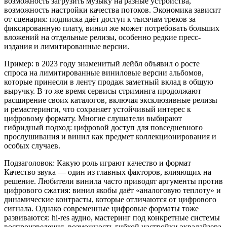
возможность загрузить музыку на разные устройства,
возможность настройки качества потоков. Экономика зависит
от сценария: подписка даёт доступ к тысячам треков за
фиксированную плату, винил же может потребовать больших
вложений на отдельные релизы, особенно редкие пресс-
издания и лимитированные версии.
Пример: в 2023 году знаменитый лейбл объявил о росте
спроса на лимитированные виниловые версии альбомов,
которые принесли в ленту продаж заметный вклад в общую
выручку. В то же время сервисы стриминга продолжают
расширение своих каталогов, включая эксклюзивные релизы
и ремастеринги, что сохраняет устойчивый интерес к
цифровому формату. Многие слушатели выбирают
гибридный подход: цифровой доступ для повседневного
прослушивания и винил как предмет коллекционирования и
особых случаев.
Подзаголовок: Какую роль играют качество и формат
Качество звука — один из главных факторов, влияющих на
решение. Любители винила часто приводят аргументы против
цифрового сжатия: винил якобы даёт «аналоговую теплоту» и
динамические контрасты, которые отличаются от цифрового
сигнала. Однако современные цифровые форматы тоже
развиваются: hi-res аудио, мастеринг под конкретные системы
воспроизведения, возможность гибкой настройки эквалайзера