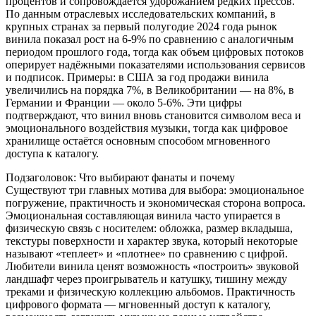
процентов и сопровождается удорожанием редких прессов.
По данным отраслевых исследовательских компаний, в
крупных странах за первый полугодие 2024 года рынок
винила показал рост на 6-9% по сравнению с аналогичным
периодом прошлого года, тогда как объем цифровых потоков
оперирует надёжными показателями использования сервисов
и подписок. Примеры: в США за год продажи винила
увеличились на порядка 7%, в Великобритании — на 8%, в
Германии и Франции — около 5-6%. Эти цифры
подтверждают, что винил вновь становится символом веса и
эмоционального воздействия музыки, тогда как цифровое
хранилище остаётся основным способом мгновенного
доступа к каталогу.
Подзаголовок: Что выбирают фанаты и почему
Существуют три главных мотива для выбора: эмоциональное
погружение, практичность и экономическая сторона вопроса.
Эмоциональная составляющая винила часто упирается в
физическую связь с носителем: обложка, размер вкладыша,
текстуры поверхности и характер звука, который некоторые
называют «теплеет» и «плотнее» по сравнению с цифрой.
Любители винила ценят возможность «построить» звуковой
ландшафт через проигрыватель и катушку, тишину между
треками и физическую коллекцию альбомов. Практичность
цифрового формата — мгновенный доступ к каталогу,