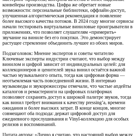
конвейеры производства. Цифра же обретает новые
возможности: персональные библиотеки, оффлайн-доступ,
улучшенная алгоритмическая рекомендация и появление
более высокого качества потоков. В 2024 году многие сервисы
начали тестировать виртуальные виниловые проигрыватели в
приложениях, что позволяет слушателям «примерить»
звучание на виниле без его покупки. Это демонстрирует
растущее стремление объединить лучшее из обоих миров.
Подзаголовок: Мнение экспертов и советы читателю
Ключевые эксперты индустрии считают, что выбор между
винилом и цифрой зависит от индивидуальных целей: для
коллекционеров и ценителей звука винил остаётся важной
частью музыкального опыта, тогда как цифровая форма —
неотъемлемая часть повседневной жизни. В интервью
музыковеды и звукорежиссеры отмечали, что частые апдейты
каталогов и ремастеринги на цифровых платформах
позволяют сохранять доступ к широкой палитре звуков, тогда
как винил требует внимания к качеству pressing’а, времени
ожидания и более высоких затрат. В конце концов, многие
совмещают оба подхода: держат цифровой доступ для
ежедневного прослушивания и Vinyl-коллекцию для особых
релизов и воспоминаний.
Цитата автора: «Лично я считаю, что настоящий выбор между