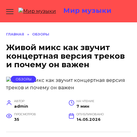
Перейти
Мир музыки
к
содержанию
ГЛАВНАЯ
»
ОБЗОРЫ
Живой микс как звучит
концертная версия треков
и почему он важен
ОБЗОРЫ
АВТОР
НА ЧТЕНИЕ
admin
7 мин
ПРОСМОТРОВ
ОПУБЛИКОВАНО
35
14.05.2026