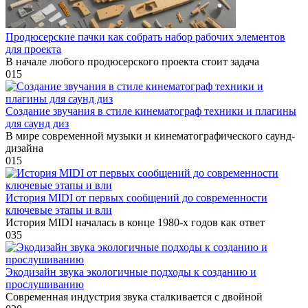
Продюсерские пачки как собрать набор рабочих элементов
для проекта
В начале любого продюсерского проекта стоит задача
0
15
Создание звучания в стиле кинематограф техники и плагины
для саунд диз
В мире современной музыки и кинематографического саунд-
дизайна
0
15
История MIDI от первых сообщений до современности
ключевые этапы и вли
История MIDI началась в конце 1980-х годов как ответ
0
35
Экодизайн звука экологичные подходы к созданию и
прослушиванию
Современная индустрия звука сталкивается с двойной