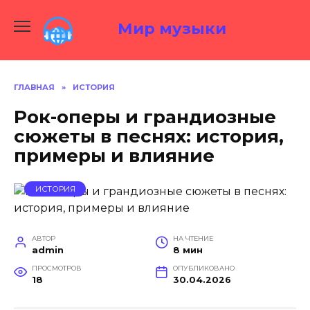
Перейти
к
Мир музыки
содержанию
ГЛАВНАЯ
»
ИСТОРИЯ
Рок-оперы и грандиозные
сюжеты в песнях: история,
примеры и влияние
ИСТОРИЯ
АВТОР
НА ЧТЕНИЕ
admin
8 мин
ПРОСМОТРОВ
ОПУБЛИКОВАНО
18
30.04.2026